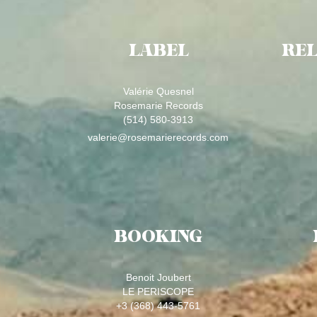
LABEL
REL
Valérie Quesnel
Rosemarie Records
(514) 580-3913
valerie@rosemarierecords.com
BOOKING
Benoit Joubert
LE PERISCOPE
+3 (368) 443-5761