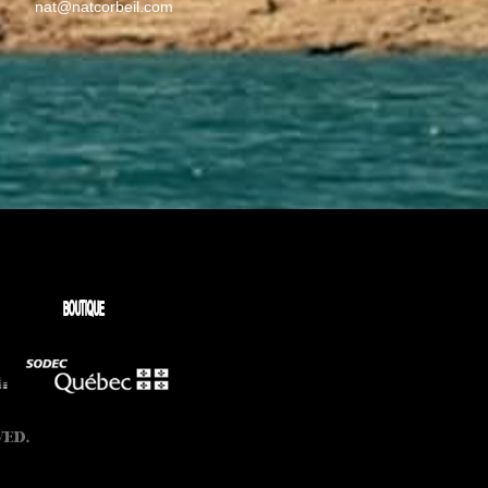
nat@natcorbeil.com
BOUTIQUE
VED.