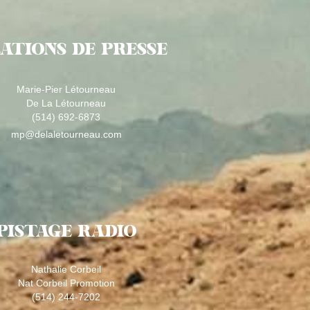
ATIONS DE PRESSE
Marie-Pier Létourneau
De La Létourneau
(514) 692-6873
mp@delaletourneau.com
PISTAGE RADIO
Nathalie Corbeil
Nat Corbeil Promotion
(514) 244-7202