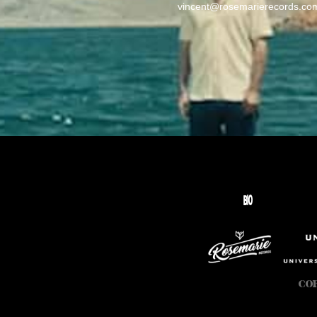
vincent@rosemarierecords.co
BIO
COP